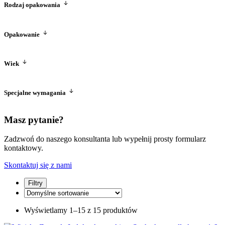
Rodzaj opakowania
worek
(15)
Opakowanie
5 kg
(3)
1,6 kg
(5)
Wiek
10 kg
(3)
400 g
(4)
dorosły
(6)
kociak
(3)
Specjalne wymagania
bezzbożowa
(9)
Masz pytanie?
Zadzwoń do naszego konsultanta lub wypełnij prosty formularz
kontaktowy.
Skontaktuj się z nami
Filtry
Wyświetlamy 1–15 z 15 produktów