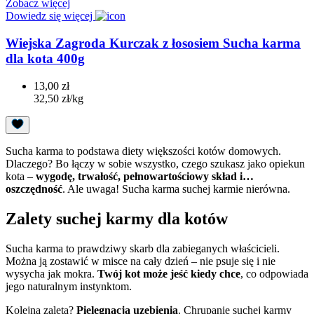
Zobacz więcej
Dowiedz się więcej
Wiejska Zagroda Kurczak z łososiem Sucha karma
dla kota 400g
13,00 zł
32,50 zł/kg
Sucha karma to podstawa diety większości kotów domowych.
Dlaczego? Bo łączy w sobie wszystko, czego szukasz jako opiekun
kota –
wygodę, trwałość, pełnowartościowy skład i…
oszczędność
. Ale uwaga! Sucha karma suchej karmie nierówna.
Zalety suchej karmy dla kotów
Sucha karma to prawdziwy skarb dla zabieganych właścicieli.
Można ją zostawić w misce na cały dzień – nie psuje się i nie
wysycha jak mokra.
Twój kot może jeść kiedy chce
, co odpowiada
jego naturalnym instynktom.
Kolejna zaleta?
Pielęgnacja uzębienia
. Chrupanie suchej karmy