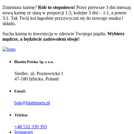
Zmieniasz karmę?
Rób to stopniowo!
Przez pierwsze 3 dni mieszaj
nową karmę ze starą w proporcji 1:3, kolejne 3 dni – 1:1, a potem
3:1. Tak Twój kot łagodnie przyzwyczai się do nowego smaku i
składu.
Sucha karma to inwestycja w zdrowie Twojego pupila.
Wybierz
mądrze, a będziecie zadowoleni oboje!
Blattin Polska Sp. z o.o.
Siedlec, ul. Poznowicka 1
47-180 Izbicko, Poland
Email:
bok@blattinpets.pl
Telefon:
+48 532 339 393
Instagram