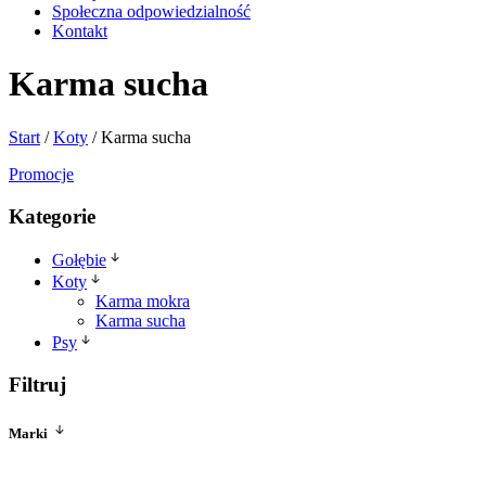
Społeczna odpowiedzialność
Kontakt
Karma sucha
Start
/
Koty
/
Karma sucha
Promocje
Kategorie
Gołębie
Karmy
Koty
Suplementy
Karma mokra
Ziarna
Karma sucha
Psy
Karma mokra
Karma monobiałkowa
Filtruj
Karma sucha
Marki
Wiejska Zagroda
(15)