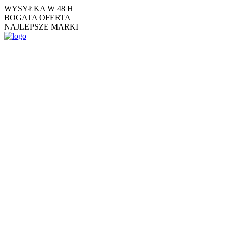
Skip
WYSYŁKA W 48 H
to
BOGATA OFERTA
the
NAJLEPSZE MARKI
content