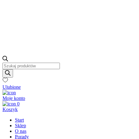
Wyszukiwarka
produktów
Ulubione
Moje konto
0
Koszyk
Start
Sklep
O nas
Porady