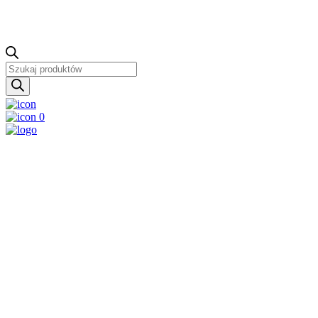
Wyszukiwarka
produktów
0