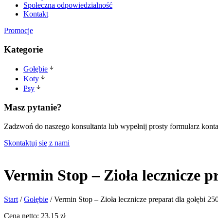
Społeczna odpowiedzialność
Kontakt
Promocje
Kategorie
Gołębie
Karmy
Koty
Suplementy
Karma mokra
Psy
Ziarna
Karma sucha
Karma mokra
Karma monobiałkowa
Masz pytanie?
Karma sucha
Zadzwoń do naszego konsultanta lub wypełnij prosty formularz kont
Skontaktuj się z nami
Vermin Stop – Zioła lecznicze pr
Start
/
Gołębie
/
Vermin Stop – Zioła lecznicze preparat dla gołębi 25
Cena netto:
23,15
zł