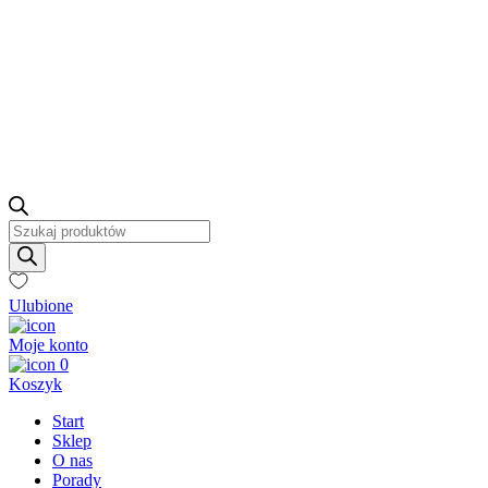
Wyszukiwarka
produktów
Ulubione
Moje konto
0
Koszyk
Start
Sklep
O nas
Porady