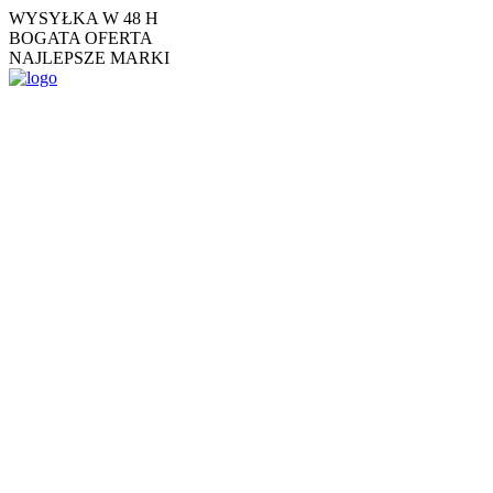
Skip
WYSYŁKA W 48 H
to
BOGATA OFERTA
the
NAJLEPSZE MARKI
content