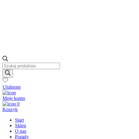
Wyszukiwarka
produktów
Ulubione
Moje konto
0
Koszyk
Start
Sklep
O nas
Porady