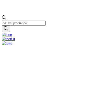
Wyszukiwarka
produktów
0