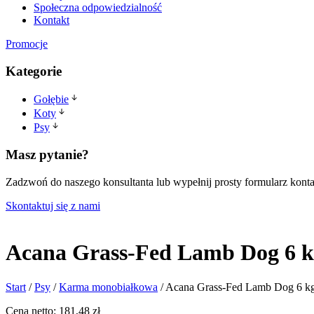
Społeczna odpowiedzialność
Kontakt
Promocje
Kategorie
Gołębie
Karmy
Koty
Suplementy
Karma mokra
Psy
Ziarna
Karma sucha
Karma mokra
Karma monobiałkowa
Masz pytanie?
Karma sucha
Zadzwoń do naszego konsultanta lub wypełnij prosty formularz kont
Skontaktuj się z nami
Acana Grass-Fed Lamb Dog 6 
Start
/
Psy
/
Karma monobiałkowa
/
Acana Grass-Fed Lamb Dog 6 k
Cena netto:
181,48
zł