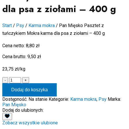
dla psa z ziołami – 400 g
Start
/
Psy
/
Karma mokra
/
Pan Mięsko Pasztet z
tuńczykiem Mokra karma dla psa z ziołami – 400 g
Cena netto:
8,80
zł
Cena brutto:
9,50
zł
23,75 zł/kg
ilość
-
+
Pan
Dodaj do koszyka
Mięsko
Pasztet
Dostępność:
Na stanie
Kategorie:
Karma mokra
,
Psy
Marka:
z
Pan Mięsko
tuńczykiem
Dodaj do ulubionych:
Mokra
karma
Zobacz wszystkie ulubione
dla
psa