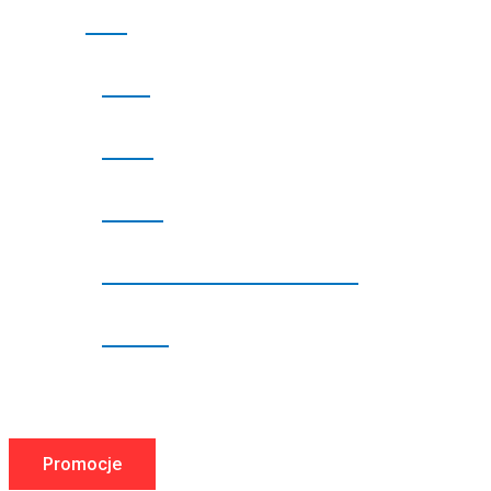
Start
Sklep
O nas
Porady
Społeczna odpowiedzialność
Kontakt
Promocje