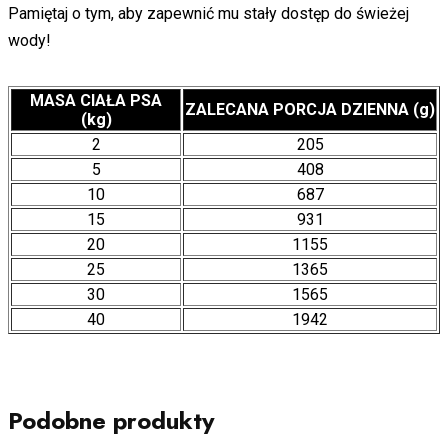
Pamiętaj o tym, aby zapewnić mu stały dostęp do świeżej
wody!
MASA CIAŁA PSA
ZALECANA PORCJA DZIENNA (g)
(kg)
2
205
5
408
10
687
15
931
20
1155
25
1365
30
1565
40
1942
Podobne produkty