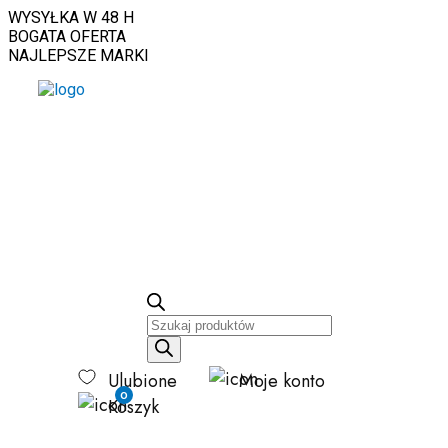
Skip
WYSYŁKA W 48 H
to
BOGATA OFERTA
the
NAJLEPSZE MARKI
content
Wyszukiwarka
produktów
Ulubione
Moje konto
0
Koszyk