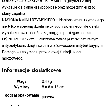
KORZEŃ GORYCZKI ŻÓŁTEJ – Korzeń goryczki żółtej
wykazuje działanie grzybobójcze oraz może zmniejszać
stany zapalne.
NASIONA KMINU RZYMSKIEGO – Nasiona kminu rzymskiego
nie tylko wspierają działanie układu trawiennego, ale dzięki
wysokiej zawartości żelaza, mogą zapobiegać anemii.
LIŚCIE POKRZYWY – Pokrzywa zwana jest też naturalnym
antybiotykiem, dzięki swoim właściwościom antybakteryjnym.
Pomaga w utrzymaniu prawidłowej funkcji układu
moczowego.
Informacje dodatkowe
Waga
0,4 kg
Wymiary
8 × 8 × 12 cm
Rodzaj opakowania
puszka