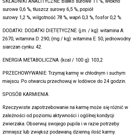
SKŁADNIKI ANALITYCZNE: białko surowe 11 %, włókno
surowe 0,6 %, tłuszcz surowy 6,5 %, popiół
surowy 1,2 %, wilgotność 78 %, wapń 0,3 %, fosfor 0,2 %.
DODATKI: DODATKI DIETETYCZNE: (j.m. / kg): witamina A:
2670, witamina D: 290; (mg / kg): witamina E: 50, jednowodny
siarczan cynku: 42.
ENERGIA METABOLICZNA: (kcal / 100 g): 103,2
PRZECHOWYWANIE: Trzymaj karmę̨ w chłodnym i suchym
miejscu. Po otwarciu przechowuj w lodówce do 24 godzin.
SPOSÓB KARMIENIA:
Rzeczywiste zapotrzebowanie na karmę może się różnić w
zależności od poziomu aktywności i ogólnej kondycji
zwierzaka. Obserwuj swojego pupila i w razie potrzeby
zmniejsz lub zwiększ podawaną dzienną ilość karmy.