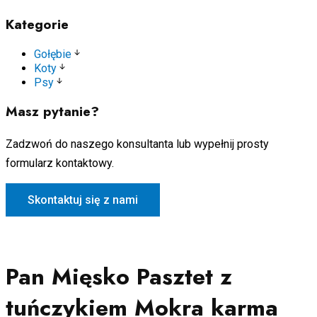
Kategorie
Gołębie
Karmy
Koty
Suplementy
Karma mokra
Psy
Ziarna
Karma sucha
Karma mokra
Masz pytanie?
Karma monobiałkowa
Karma sucha
Zadzwoń do naszego konsultanta lub wypełnij prosty
formularz kontaktowy.
Skontaktuj się z nami
Pan Mięsko Pasztet z
tuńczykiem Mokra karma