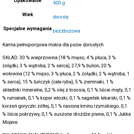
Opakowanie
400 g
Wiek
dorosły
Specjalne wymagania
bezzbożowa
Karma pełnoporcjowa mokra dla psów dorosłych
SKŁAD: 30 % wieprzowina (18 % mięso, 4 % płuca, 3 %
żołądki, 3 % wątroba, 2 % serca), 27,9 % bulion, 20 %
wołowina (12 % mięso, 3 % płuca, 2 % żołądki, 2 % wątroba, 1
% serca), 15 % tuńczyk (cała ryba), 5 % ziemniaki, 1 %
składniki mineralne, 0,2 % olej z łososia, 0,1 % liście mięty, 0,1
% rumianek, 0,1 % koper włoski, 0,1 % nagietek lekarski, 0,1 %
korzeń goryczki żółtej, 0,1 % nasiona kminu rzymskiego, 0,1
% liście pokrzywy, 0,1 % suszone drożdże piwne, 0,1 % Jukka
Mojave.